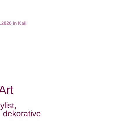
026 in Kall
Art
list,
d dekorative